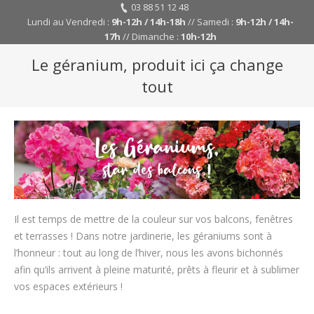
03 88 51 12 48
Lundi au Vendredi :
9h-12h / 14h-18h
// Samedi :
9h-12h / 14h-
17h
// Dimanche :
10h-12h
Le géranium, produit ici ça change
tout
Y
ar
her
Il est temps de mettre de la couleur sur vos balcons, fenêtres
et terrasses ! Dans notre jardinerie, les géraniums sont à
l’honneur : tout au long de l’hiver, nous les avons bichonnés
afin qu’ils arrivent à pleine maturité, prêts à fleurir et à sublimer
vos espaces extérieurs !