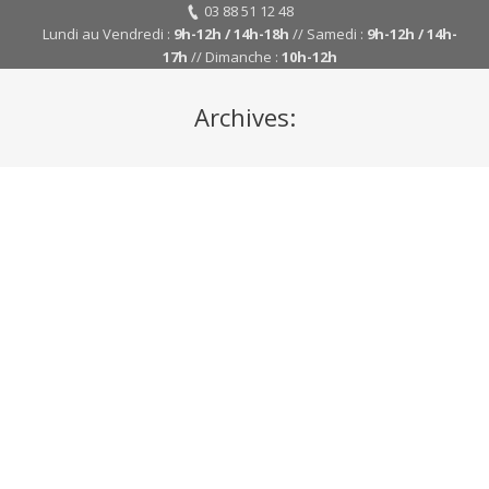
03 88 51 12 48
Lundi au Vendredi :
9h-12h / 14h-18h
// Samedi :
9h-12h / 14h-
17h
// Dimanche :
10h-12h
Archives:
Y
ar
her