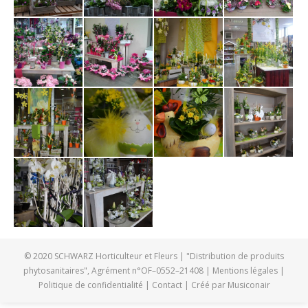
© 2020 SCHWARZ Horticulteur et Fleurs | "Distribution de produits
phytosanitaires", Agrément n°OF–0552–21408 |
Mentions légales
|
Politique de confidentialité
|
Contact
| Créé par
Musiconair