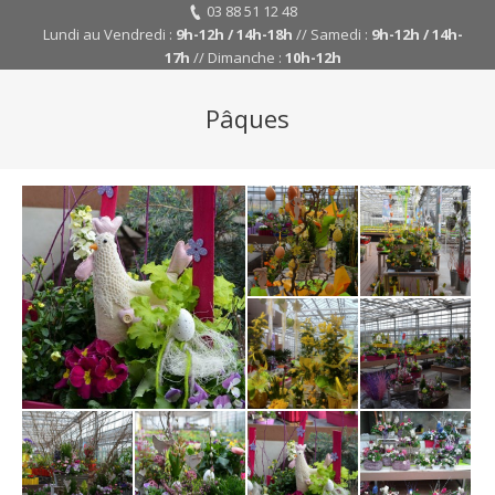
03 88 51 12 48
Lundi au Vendredi :
9h-12h / 14h-18h
// Samedi :
9h-12h / 14h-
17h
// Dimanche :
10h-12h
Pâques
Y
ar
her