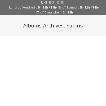
03 88 51 12 48
Lundi au Vendredi :
9h-12h / 14h-18h
// Samedi :
9h-12h / 14h-
17h
// Dimanche :
10h-12h
Albums Archives:
Sapins
Y
ar
her