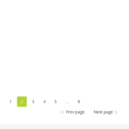
FLEURS COUPÉES – NEW
1
2
3
4
5
…
8
Prev page
Next page